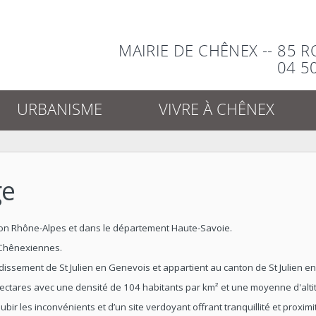
MAIRIE DE CHÊNEX -- 85 
04 5
URBANISME
VIVRE À CHÊNEX
ge
on Rhône-Alpes et dans le département Haute-Savoie.
 Chênexiennes.
dissement de St Julien en Genevois et appartient au canton de St Julien 
tares avec une densité de 104 habitants par km² et une moyenne d'alti
r les inconvénients et d’un site verdoyant offrant tranquillité et proximi