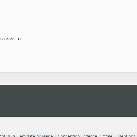
31/12/2011).
ght 2026 Template AdMairie | Conception : Agence Digitale |
Mentions 